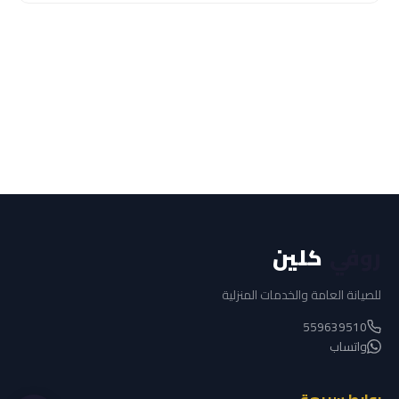
روفي
كلين
للصيانة العامة والخدمات المنزلية
559639510
واتساب