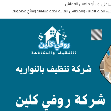
ثير على لون أو ملمس القماش.
 الجلد، الفايبر، والمجالس العربية، بدقة متناهية ونتائج مضمونة.