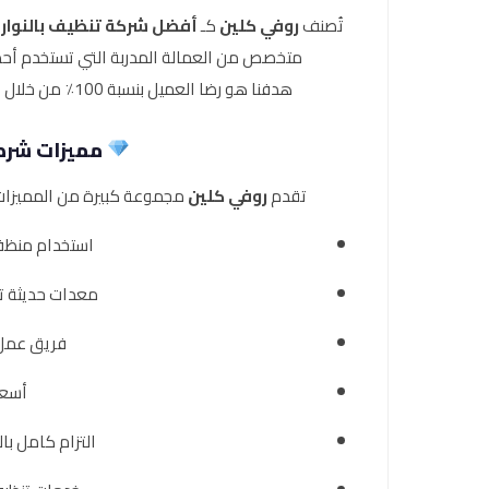
تُصنف
روفي كلين
كـ
أفضل شركة تنظيف بالنوار
متخصص من العمالة المدربة التي تستخدم أحدث 
هدفنا هو رضا العميل بنسبة 100٪ من خلال تقديم خدمات تنظيف راقية تناسب جميع أنواع المنازل والمفروشات.
مميزات شركة
تقدم
روفي كلين
مجموعة كبيرة من المميزات ا
استخدام منظفا
معدات حديثة ت
فريق عمل
أسعا
التزام كامل با